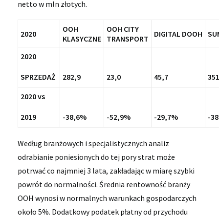
netto w mln złotych.
OOH
OOH CITY
2020
DIGITAL
DOOH
SU
KLASYCZNE
TRANSPORT
2020
SPRZEDAŻ
282,9
23,0
45,7
351
2020 vs
2019
-38,6%
-52,9%
-29,7%
-3
Według branżowych i specjalistycznych analiz
odrabianie poniesionych do tej pory strat może
potrwać co najmniej 3 lata, zakładając w miarę szybki
powrót do normalności. Średnia rentowność branży
OOH wynosi w normalnych warunkach gospodarczych
około 5%. Dodatkowy podatek płatny od przychodu