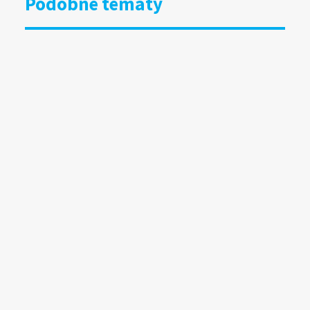
Podobne tematy
DOOH bliżej kultury i organizacji
społecznych. Grupa RW uruchamia
specjalny program
15.07.2026
Wyniki badania Mediapanel
za czerwiec 2026
13.07.2026
Wielkoformatowy DOOH wchodzi
w nową skalę. Hamburg buduje
„The Lighthouse”
10.07.2026