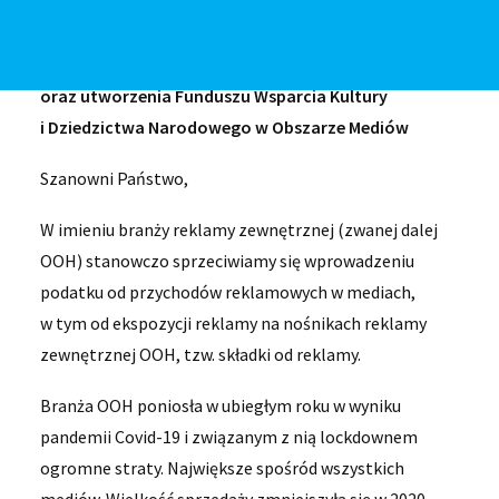
Zewnętrznej do projektu Ustawy o dodatkowych
przychodach Narodowego Funduszu Zdrowia,
Narodowego Funduszu Ochrony Zabytków
oraz utworzenia Funduszu Wsparcia Kultury
i Dziedzictwa Narodowego w Obszarze Mediów
Szanowni Państwo,
W imieniu branży reklamy zewnętrznej (zwanej dalej
OOH) stanowczo sprzeciwiamy się wprowadzeniu
podatku od przychodów reklamowych w mediach,
w tym od ekspozycji reklamy na nośnikach reklamy
zewnętrznej OOH, tzw. składki od reklamy.
Branża OOH poniosła w ubiegłym roku w wyniku
pandemii Covid-19 i związanym z nią lockdownem
ogromne straty. Największe spośród wszystkich