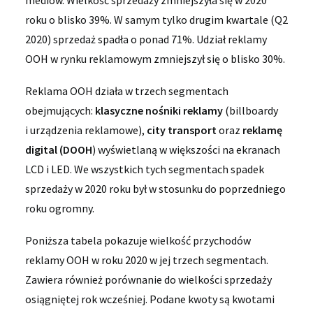
mediów. Wielkość sprzedaży zmniejszyła się w 2020
roku o blisko 39%. W samym tylko drugim kwartale (Q2
2020) sprzedaż spadła o ponad 71%. Udział reklamy
OOH w rynku reklamowym zmniejszył się o blisko 30%.
Reklama OOH działa w trzech segmentach
obejmujących:
klasyczne nośniki reklamy
(billboardy
i urządzenia reklamowe),
city transport
oraz
reklamę
digital (DOOH
) wyświetlaną w większości na ekranach
LCD i LED. We wszystkich tych segmentach spadek
sprzedaży w 2020 roku był w stosunku do poprzedniego
roku ogromny.
Poniższa tabela pokazuje wielkość przychodów
reklamy OOH w roku 2020 w jej trzech segmentach.
Zawiera również porównanie do wielkości sprzedaży
osiągniętej rok wcześniej. Podane kwoty są kwotami