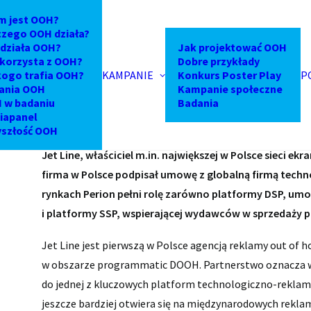
m jest OOH?
czego OOH działa?
ie z Perion wzmocnił programat
 działa OOH?
Jak projektować OOH
 korzysta z OOH?
Dobre przykłady
kogo trafia OOH?
KAMPANIE
Konkurs Poster Play
P
ania OOH
Kampanie społeczne
 w badaniu
Badania
iapanel
yszłość OOH
Jet Line, właściciel m.in. największej w Polsce sieci e
firma w Polsce podpisał umowę z globalną firmą tech
rynkach Perion pełni rolę zarówno platformy DSP, umoż
i platformy SSP, wspierającej wydawców w sprzedaży 
Jet Line jest pierwszą w Polsce agencją reklamy out of 
w obszarze programmatic DOOH. Partnerstwo oznacza wł
do jednej z kluczowych platform technologiczno-reklam
jeszcze bardziej otwiera się na międzynarodowych rek