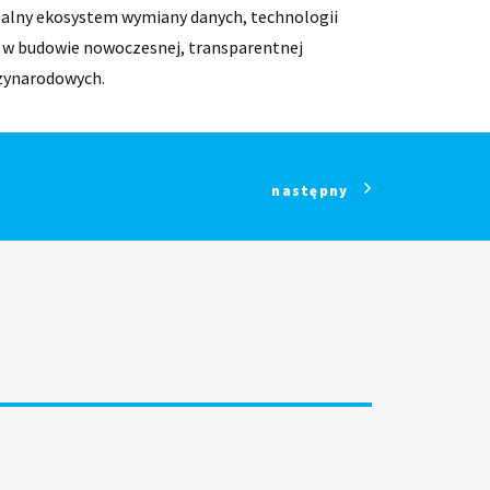
balny ekosystem wymiany danych, technologii
 w budowie nowoczesnej, transparentnej
dzynarodowych.
następny
a specjalny program