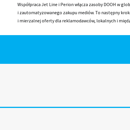
Współpraca Jet Line i Perion włącza zasoby DOOH w glo
i zautomatyzowanego zakupu mediów. To następny krok
i mierzalnej oferty dla reklamodawców, lokalnych i mię
bliżej kultury i organizacji społecznych. Grupa RW uruchami
.2026