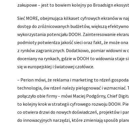
zakupowe – jest to bowiem kolejny po Broadsign ekosyst
Sieć MORE, obejmująca kilkaset cyfrowych ekranów w naj
dostęp do zróżnicowanych budżetów, większą efektywno
wykorzystania potencjału DOOH. Zainteresowanie ekran
podmioty potwierdza jakość sieci oraz fakt, że może o
z rynków zagranicznych. Dodatkowo, pomiar widowni w cz
doceniany na rynkach, gdzie w DOOH to widownia staje si
się w europejskiej i światowej czołówce.
– Perion mówi, że reklama i marketing to rdzeń gospodar
technologia, ów rdzeń należy pielęgnować i wzmacniać. 
połączyło obie firmy – mówi Maciej Podgórny, Chief Digit
to kolejny krok w strategii cyfrowego rozwoju DOOH. Pi
co otwiera drzwi do nowych doświadczeń, projektów i part
do innowacyjnych narzędzi, które zmieniają sposób planow