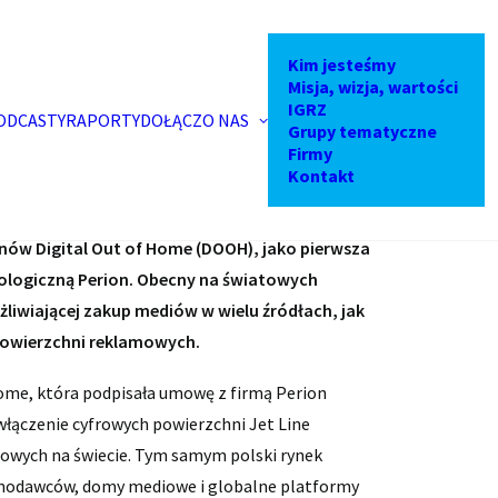
yczną ofertę DOOH
Kim jesteśmy
Misja, wizja, wartości
IGRZ
ODCASTY
RAPORTY
DOŁĄCZ
O NAS
Grupy tematyczne
Firmy
Kontakt
kranów Digital Out of Home (DOOH), jako pierwsza
nologiczną Perion. Obecny na światowych
liwiającej zakup mediów w wielu źródłach, jak
powierzchni reklamowych.
home, która podpisała umowę z firmą Perion
ączenie cyfrowych powierzchni Jet Line
owych na świecie. Tym samym polski rynek
lamodawców, domy mediowe i globalne platformy