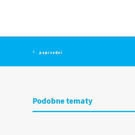
poprzedni
Podobne tematy
DOOH 
15.07