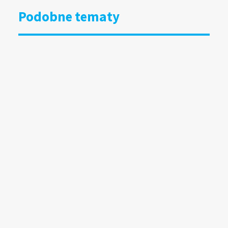
Podobne tematy
DOOH bliżej kultury i organizacji
społecznych. Grupa RW uruchamia
specjalny program
15.07.2026
Wyniki badania Mediapanel
za czerwiec 2026
13.07.2026
Wielkoformatowy DOOH wchodzi
w nową skalę. Hamburg buduje
„The Lighthouse”