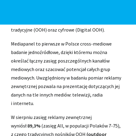
Poniżej prezentujemy zagregowane miesięczne dane
na temat reklamy zewnętrznej w Polsce. Podstawą
wyników są objęte badaniem Mediapanel nośniki
tradycyjne (OOH) oraz cyfrowe (Digital OOH).
Mediapanel to pierwsze w Polsce cross-mediowe
badanie jednoźródłowe, dzięki któremu można
określać łączny zasięg poszczególnych kanałów
mediowych oraz szacować potencjał całych grup
mediowych. Uwzględniony w badaniu pomiar reklamy
zewnętrznej pozwala na prezentację dotyczących jej
danych na tle innych mediów: telewizji, radia
i internetu.
W sierpniu zasięg reklamy zewnętrznej
wyniósł
89,3%
(zasięg All, w populacji Polaków 7-75),
z czego tradycyjnych nośników OOH
(outdoor