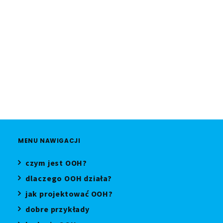
Ogólnopolski Dzień Walki z Depresją
CITY TRANSPORT
,
MZA
,
IGRZ
,
CLEAR CHANNEL
,
SYNERGIC
,
AMS
MENU NAWIGACJI
czym jest OOH?
dlaczego OOH działa?
jak projektować OOH?
dobre przykłady