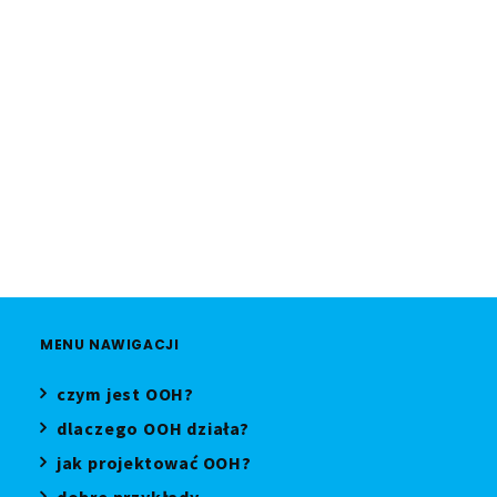
Głośno o OOH #1: OOH zaczyna się
od ludzi
GLOSNO-O-OOH
MENU NAWIGACJI
czym jest OOH?
dlaczego OOH działa?
jak projektować OOH?