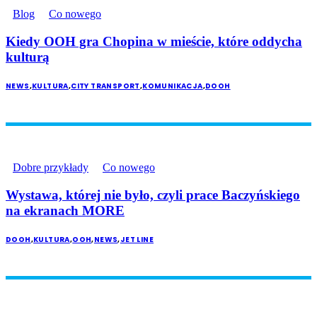
Blog
Co nowego
Kiedy OOH gra Chopina w mieście, które oddycha
kulturą
NEWS
,
KULTURA
,
CITY TRANSPORT
,
KOMUNIKACJA
,
DOOH
Dobre przykłady
Co nowego
Wystawa, której nie było, czyli prace Baczyńskiego
na ekranach MORE
DOOH
,
KULTURA
,
OOH
,
NEWS
,
JET LINE