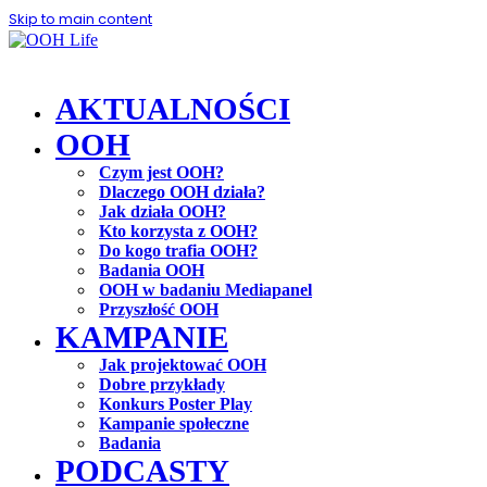
Skip to main content
AKTUALNOŚCI
OOH
Czym jest OOH?
Dlaczego OOH działa?
Jak działa OOH?
Kto korzysta z OOH?
Do kogo trafia OOH?
Badania OOH
OOH w badaniu Mediapanel
Przyszłość OOH
KAMPANIE
Jak projektować OOH
Dobre przykłady
Konkurs Poster Play
Kampanie społeczne
Badania
PODCASTY