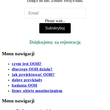
Dołącz do nas. Zostaw Swój e-mail.
Please wait...
Subskrybuj
Dziękujemy za rejestrację
Menu nawigacji
czym jest OOH?
dlaczego OOH działa?
jak projektować OOH?
dobre przykłady
badania OOH
firmy objęte monitoringiem
Menu nawigacji