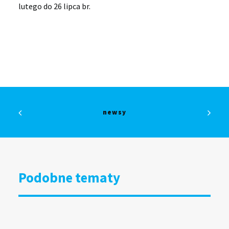
lutego do 26 lipca br.
newsy
Podobne tematy
DOOH bliżej kultury i organizacji
społecznych. Grupa RW uruchamia
specjalny program