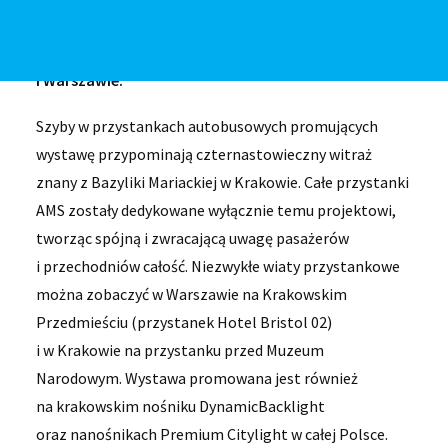
średniowieczne w Polsce”. Towarzyszy jej niezwykła
kampania promocyjna na nośnikach AMS w Krakowie
i Warszawie.
Szyby w przystankach autobusowych promujących
wystawę przypominają czternastowieczny witraż
znany z Bazyliki Mariackiej w Krakowie. Całe przystanki
AMS zostały dedykowane wyłącznie temu projektowi,
tworząc spójną i zwracającą uwagę pasażerów
i przechodniów całość. Niezwykłe wiaty przystankowe
można zobaczyć w Warszawie na Krakowskim
Przedmieściu (przystanek Hotel Bristol 02)
i w Krakowie na przystanku przed Muzeum
Narodowym. Wystawa promowana jest również
na krakowskim nośniku DynamicBacklight
oraz nanośnikach Premium Citylight w całej Polsce.