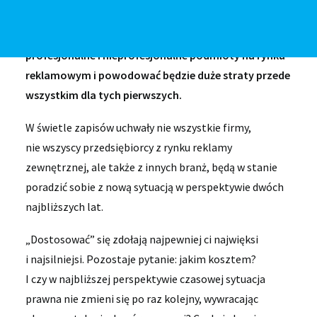
nowoczesnych technologii komunikowania (jeden
z atrybutów Smart City). Poza tym zrównuje
profesjonalne i nieprofesjonalne podmioty na rynku
reklamowym i powodować będzie duże straty przede
wszystkim dla tych pierwszych.
W świetle zapisów uchwały nie wszystkie firmy,
nie wszyscy przedsiębiorcy z rynku reklamy
zewnętrznej, ale także z innych branż, będą w stanie
poradzić sobie z nową sytuacją w perspektywie dwóch
najbliższych lat.
„Dostosować” się zdołają najpewniej ci najwięksi
i najsilniejsi. Pozostaje pytanie: jakim kosztem?
I czy w najbliższej perspektywie czasowej sytuacja
prawna nie zmieni się po raz kolejny, wywracając