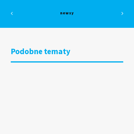
newsy
Podobne tematy
DOOH bliżej kultury i organizacji
społecznych. Grupa RW uruchamia
specjalny program
15.07.2026
Wyniki badania Mediapanel
za czerwiec 2026
13.07.2026