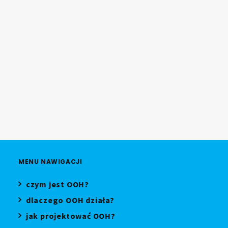
09.07.2026
Bauer Media Outdoor Poland
uruchamia DOOH Effect
08.07.2026
MENU NAWIGACJI
czym jest OOH?
dlaczego OOH działa?
jak projektować OOH?