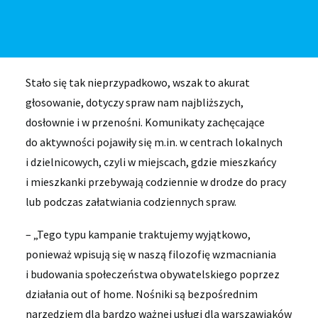
przystankowe, słupy oraz LED space
na skrzyżowaniu linii metra M1 i M2. Plakaty znalazły
się we wszystkich dzielnicach Warszawy.
Stało się tak nieprzypadkowo, wszak to akurat
głosowanie, dotyczy spraw nam najbliższych,
dosłownie i w przenośni. Komunikaty zachęcające
do aktywności pojawiły się m.in. w centrach lokalnych
i dzielnicowych, czyli w miejscach, gdzie mieszkańcy
i mieszkanki przebywają codziennie w drodze do pracy
lub podczas załatwiania codziennych spraw.
– „Tego typu kampanie traktujemy wyjątkowo,
ponieważ wpisują się w naszą filozofię wzmacniania
i budowania społeczeństwa obywatelskiego poprzez
działania out of home. Nośniki są bezpośrednim
narzędziem dla bardzo ważnej usługi dla warszawiaków