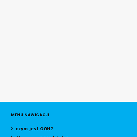
Consulting z kampanią dla marki
Activia
09.07.2026
Bauer Media Outdoor Poland
uruchamia DOOH Effect
08.07.2026
MENU NAWIGACJI
czym jest OOH?