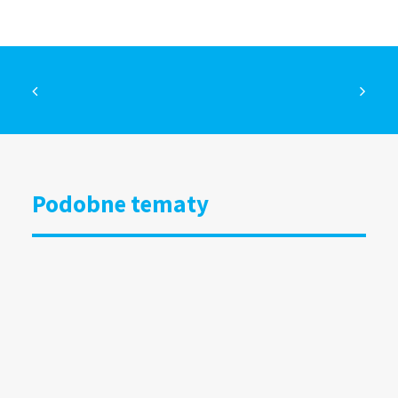
Podobne tematy
DOOH bliżej kultury i organizacji
społecznych. Grupa RW uruchamia
specjalny program
15.07.2026
Wyniki badania Mediapanel