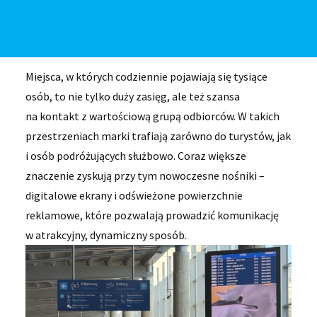
w których codziennie przewijają się tysiące osób,
a każda z nich staje się potencjalnym odbiorcą
komunikatu marki. Przykład? Poznań-Ławica.
Miejsca, w których codziennie pojawiają się tysiące
osób, to nie tylko duży zasięg, ale też szansa
na kontakt z wartościową grupą odbiorców. W takich
przestrzeniach marki trafiają zarówno do turystów, jak
i osób podróżujących służbowo. Coraz większe
znaczenie zyskują przy tym nowoczesne nośniki –
digitalowe ekrany i odświeżone powierzchnie
reklamowe, które pozwalają prowadzić komunikację
w atrakcyjny, dynamiczny sposób.