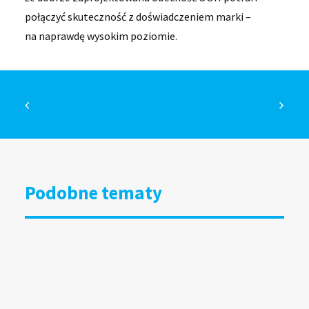
połączyć skuteczność z doświadczeniem marki –
na naprawdę wysokim poziomie.
Podobne tematy
DOOH bliżej kultury i organizacji
społecznych. Grupa RW uruchamia
specjalny program
15.07.2026