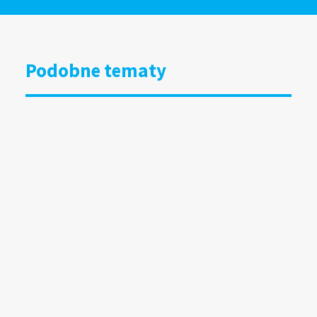
Podobne tematy
DOOH bliżej kultury i organizacji
społecznych. Grupa RW uruchamia
specjalny program
15.07.2026
Wyniki badania Mediapanel
za czerwiec 2026
13.07.2026
Wielkoformatowy DOOH wchodzi