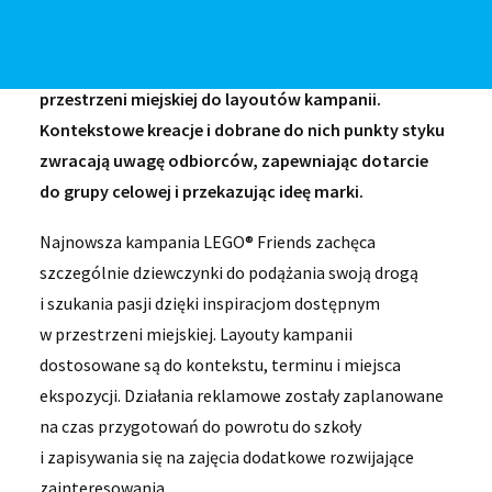
wykorzystuje dedykowany produkt
#AMSBacktoSchool pozwalający na dopasowanie
znajdujących się w danej okolicy elementów
przestrzeni miejskiej do layoutów kampanii.
Kontekstowe kreacje i dobrane do nich punkty styku
zwracają uwagę odbiorców, zapewniając dotarcie
do grupy celowej i przekazując ideę marki.
Najnowsza kampania LEGO® Friends zachęca
szczególnie dziewczynki do podążania swoją drogą
i szukania pasji dzięki inspiracjom dostępnym
w przestrzeni miejskiej. Layouty kampanii
dostosowane są do kontekstu, terminu i miejsca
ekspozycji. Działania reklamowe zostały zaplanowane
na czas przygotowań do powrotu do szkoły
i zapisywania się na zajęcia dodatkowe rozwijające
zainteresowania.