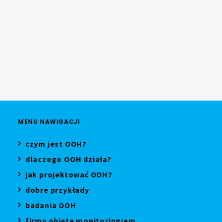
Bauer Media Outdoor Poland
uruchamia DOOH Effect
08.07.2026
MENU NAWIGACJI
czym jest OOH?
dlaczego OOH działa?
jak projektować OOH?
dobre przykłady
badania OOH
firmy objęte monitoringiem