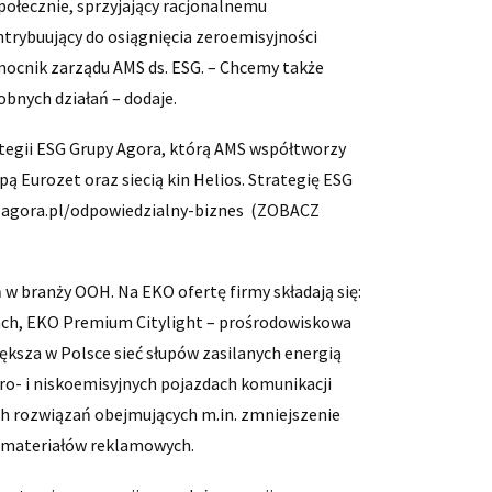
ołecznie, sprzyjający racjonalnemu
rybuujący do osiągnięcia zeroemisyjności
mocnik zarządu AMS ds. ESG. – Chcemy także
bnych działań – dodaje.
ategii ESG Grupy Agora, którą AMS współtworzy
ą Eurozet oraz siecią kin Helios. Strategię ESG
e
agora.pl/odpowiedzialny-biznes
(
ZOBACZ
w branży OOH. Na EKO ofertę firmy składają się:
ch, EKO Premium Citylight – prośrodowiskowa
ększa w Polsce sieć słupów zasilanych energią
ro- i niskoemisyjnych pojazdach komunikacji
ch rozwiązań obejmujących m.in. zmniejszenie
k materiałów reklamowych.