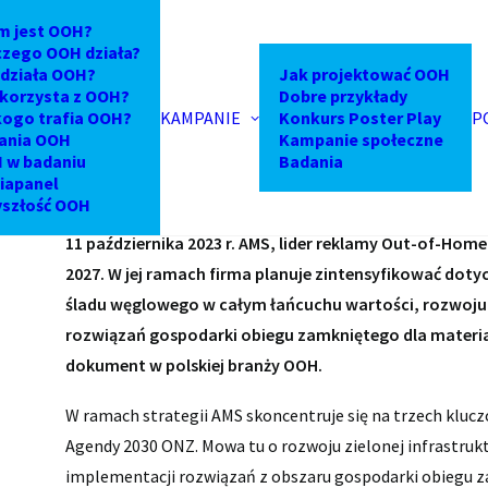
m jest OOH?
czego OOH działa?
 strategię środowiskową w pols
 działa OOH?
Jak projektować OOH
 korzysta z OOH?
Dobre przykłady
kogo trafia OOH?
KAMPANIE
Konkurs Poster Play
P
ania OOH
Kampanie społeczne
 w badaniu
Badania
iapanel
yszłość OOH
11 października 2023 r. AMS, lider reklamy Out-of-Home
2027. W jej ramach firma planuje zintensyfikować dot
śladu węglowego w całym łańcuchu wartości, rozwoju z
rozwiązań gospodarki obiegu zamkniętego dla materi
dokument w polskiej branży OOH.
W ramach strategii AMS skoncentruje się na trzech klu
Agendy 2030 ONZ. Mowa tu o rozwoju zielonej infrastruktur
implementacji rozwiązań z obszaru gospodarki obiegu za