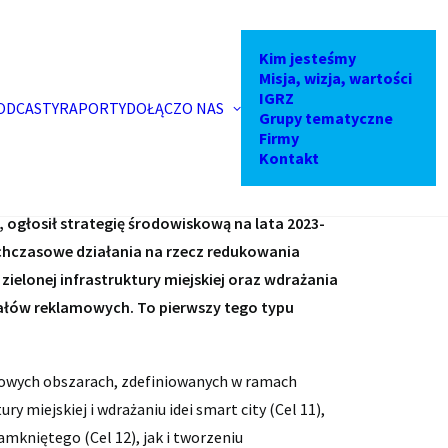
kiej branży OOH
Kim jesteśmy
Misja, wizja, wartości
IGRZ
ODCASTY
RAPORTY
DOŁĄCZ
O NAS
Grupy tematyczne
Firmy
Kontakt
, ogłosił strategię środowiskową na lata 2023-
ychczasowe działania na rzecz redukowania
ielonej infrastruktury miejskiej oraz wdrażania
ałów reklamowych. To pierwszy tego typu
czowych obszarach, zdefiniowanych w ramach
y miejskiej i wdrażaniu idei smart city (Cel 11),
mkniętego (Cel 12), jak i tworzeniu