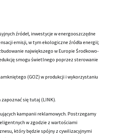
isyjnych źródeł, inwestycje w energooszczędne
acji emisji, w tym ekologiczne źródła energii;
 rozbudowanie największego w Europie Środkowo-
redukcję smogu świetlnego poprzez sterowanie
amkniętego (GOZ) w produkcji i wykorzystaniu
zapoznać się tutaj (
LINK
).
gażujących kampanii reklamowych. Postrzegamy
nteligentnych w zgodzie z wartościami
znesu, który będzie spójny z cywilizacyjnymi