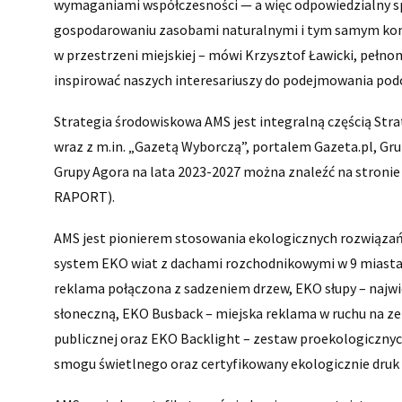
wymaganiami współczesności — a więc odpowiedzialny sp
gospodarowaniu zasobami naturalnymi i tym samym kont
w przestrzeni miejskiej – mówi Krzysztof Ławicki, pełno
inspirować naszych interesariuszy do podejmowania podo
Strategia środowiskowa AMS jest integralną częścią Str
wraz z m.in. „Gazetą Wyborczą”, portalem Gazeta.pl, Grup
Grupy Agora na lata 2023-2027 można znaleźć na stroni
RAPORT
).
AMS jest pionierem stosowania ekologicznych rozwiązań 
system EKO wiat z dachami rozchodnikowymi w 9 miasta
reklama połączona z sadzeniem drzew, EKO słupy – najwi
słoneczną, EKO Busback – miejska reklama w ruchu na ze
publicznej oraz EKO Backlight – zestaw proekologiczny
smogu świetlnego oraz certyfikowany ekologicznie dru