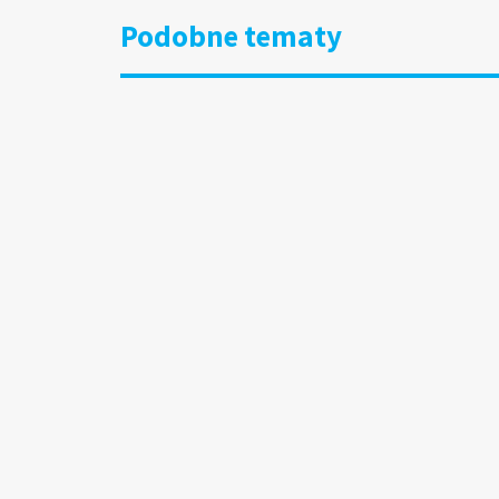
Podobne tematy
DOOH 
15.07
Wynik
13.07