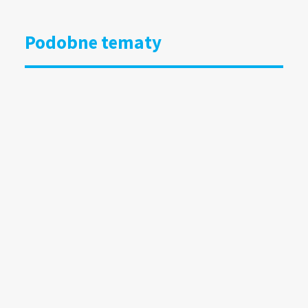
Podobne tematy
DOOH bliżej kultury i organizacji
społecznych. Grupa RW uruchamia
specjalny program
15.07.2026
Wyniki badania Mediapanel
za czerwiec 2026
13.07.2026
Wielkoformatowy DOOH wchodzi
w nową skalę. Hamburg buduje