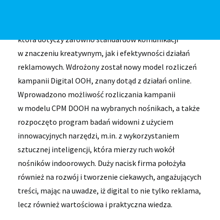
W 2022 roku AMS wprowadził na rynek rozwiązania
cyfrowe, dokonując znaczącej, jakościowej zmiany,
która dotyczy zarówno standardów komunikacji
w znaczeniu kreatywnym, jak i efektywności działań
reklamowych. Wdrożony został nowy model rozliczeń
kampanii Digital OOH, znany dotąd z działań online.
Wprowadzono możliwość rozliczania kampanii
w modelu CPM DOOH na wybranych nośnikach, a także
rozpoczęto program badań widowni z użyciem
innowacyjnych narzędzi, m.in. z wykorzystaniem
sztucznej inteligencji, która mierzy ruch wokół
nośników indoorowych. Duży nacisk firma położyła
również na rozwój i tworzenie ciekawych, angażujących
treści, mając na uwadze, iż digital to nie tylko reklama,
lecz również wartościowa i praktyczna wiedza.