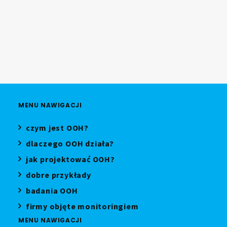
08.07.2026
MENU NAWIGACJI
czym jest OOH?
dlaczego OOH działa?
jak projektować OOH?
dobre przykłady
badania OOH
firmy objęte monitoringiem
MENU NAWIGACJI