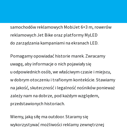
Jesteśmy właścicielem ogólnopolskiej sieci tablic
Motorway 12×4 m przy trasach i w miastach,
samochodów reklamowych MobiJet 6×3 m, rowerów
reklamowych Jet Bike oraz platformy MyLED
do zarządzania kampaniami na ekranach LED.
Pomagamy opowiadać historie marek. Zwracamy
uwagę, aby informacje o nich pojawiały się
u odpowiednich osób, we właściwym czasie i miejscu,
w dobrym otoczeniu i trafionym kontekście. Stawiamy
na jakość, skuteczność i legalność nośników ponieważ
zależy nam na dobrze, pod każdym względem,
przedstawionych historiach.
Wiemy, jaką siłę ma outdoor. Staramy się
wykorzystywać możliwości reklamy zewnętrznej