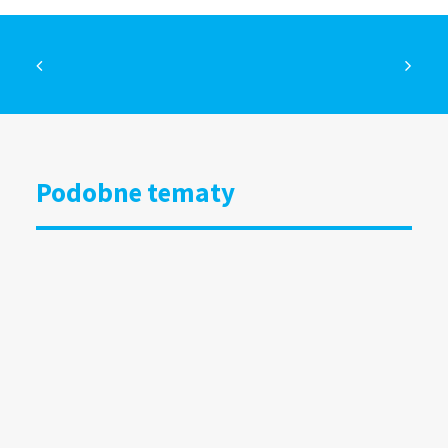
Podobne tematy
DOOH bliżej kultury i organizacji
społecznych. Grupa RW uruchamia
specjalny program
15.07.2026
Wyniki badania Mediapanel
za czerwiec 2026