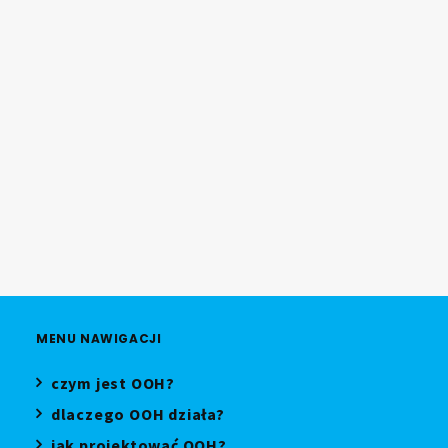
09.07.2026
Bauer Media Outdoor Poland
uruchamia DOOH Effect
08.07.2026
MENU NAWIGACJI
czym jest OOH?
dlaczego OOH działa?
jak projektować OOH?