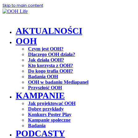
Skip to main content
AKTUALNOŚCI
OOH
Czym jest OOH?
Dlaczego OOH działa?
Jak działa OOH?
Kto korzysta z OOH?
Do kogo trafia OOH?
Badania OOH
OOH w badaniu Mediapanel
Przyszłość OOH
KAMPANIE
Jak projektować OOH
Dobre przykłady
Konkurs Poster Play
Kampanie społeczne
Badania
PODCASTY