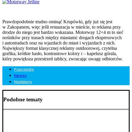
Prawdopodobnie trudno ominąć Krupówki, gdy już się jest
w Zakopanem, więc jeśli restauracja w mieście, to reklama przy
drodze do niego jest bardzo wskazana. Motorway 12×4 m to sieć
nośników przy trasach między miastami: drogach ekspresowych
i autostradach oraz na wjazdach do miast i wyjazdach z nich.
Największy format klasycznej reklamy outdoorowej, czytelna
grafika, krótkie hasło, kontrastowe kolory i – kapelusz górala,
który powiększa przestrzeń tablicy, zwracając uwagę odbiorców.
Poprzedni
Newsy
Następny
Podobne tematy