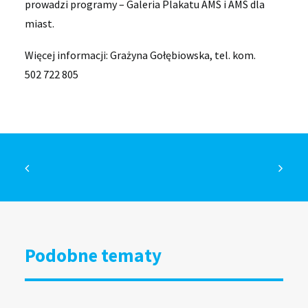
prowadzi programy – Galeria Plakatu AMS i AMS dla
miast.
Więcej informacji: Grażyna Gołębiowska, tel. kom.
502 722 805
Podobne tematy
DOOH bliżej kultury i organizacji
społecznych. Grupa RW uruchamia