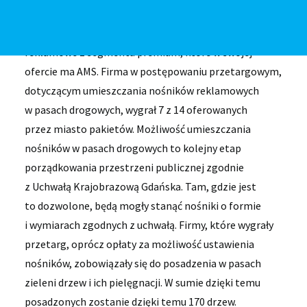
z elementów współpracy będzie zasadzenie drzew.
Na ulice Gdańska wrócą wolnostojące nośniki
reklamowe z segmentu premium, które w swojej
ofercie ma AMS. Firma w postępowaniu przetargowym,
dotyczącym umieszczania nośników reklamowych
w pasach drogowych, wygrał 7 z 14 oferowanych
przez miasto pakietów. Możliwość umieszczania
nośników w pasach drogowych to kolejny etap
porządkowania przestrzeni publicznej zgodnie
z Uchwałą Krajobrazową Gdańska. Tam, gdzie jest
to dozwolone, będą mogły stanąć nośniki o formie
i wymiarach zgodnych z uchwałą. Firmy, które wygrały
przetarg, oprócz opłaty za możliwość ustawienia
nośników, zobowiązały się do posadzenia w pasach
zieleni drzew i ich pielęgnacji. W sumie dzięki temu
posadzonych zostanie dzięki temu 170 drzew.